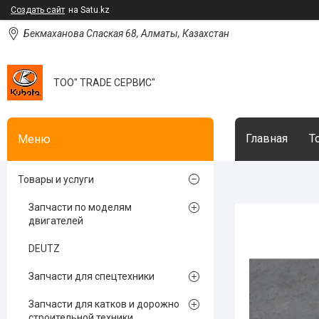
Создать сайт
на Satu.kz
Бекмаханова Спаская 68, Алматы, Казахстан
ТОО" TRADE СЕРВИС"
Главная
Т
Товары и услуги
Запчасти по моделям
двигателей
DEUTZ
Запчасти для спецтехники
Запчасти для катков и дорожно
строительной техники