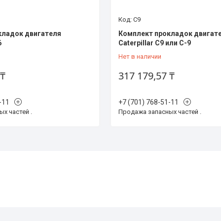
C9
кладок двигателя
Комплект прокладок двигат
6
Caterpillar C9 или C-9
Нет в наличии
 ₸
317 179,57 ₸
-11
+7 (701) 768-51-11
х частей .
Продажа запасных частей .