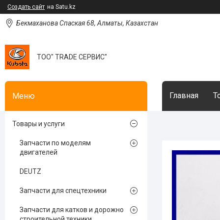
Создать сайт
на Satu.kz
Бекмаханова Спаская 68, Алматы, Казахстан
ТОО" TRADE СЕРВИС"
Главная
Т
Товары и услуги
Запчасти по моделям
двигателей
DEUTZ
Запчасти для спецтехники
Запчасти для катков и дорожно
строительной техники