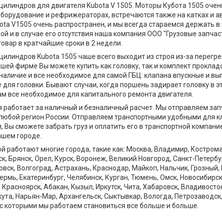
 цилиндров для двигателя Kubota V 1505. Моторы Кубота 1505 оче
борудование и рефрижераторах, встречаются также на катках и а
ota V1505 очень распространен, и мы всегда стараемся держать в
ой и в случае его отсутствия наша компания ООО "Грузовые запча
овар в кратчайшие сроки в 2 недели.
цилиндров Kubota 1505 чаше всего выходит из строя из-за перегре
шей фирме Вы можете купить как головку, так и комплект проклад
 наличие и все необходимое для самой ГБЦ: клапана впускные и вы
для головки. Бывают случаи, когда поршень задирает головку в 
м все необходимое для капитального ремонта двигателя.
 работает за наличный и безналичный расчет. Мы отправляем за
любой регион России. Отправляем транспортными удобными для кл
и, Вы сможете забрать груз и оплатить его в транспортной компан
ашем городе.
 работают многие города, такие как: Москва, Владимир, Кострома,
к, Брянск, Орел, Курск, Воронеж, Великий Новгород, Санкт-Петербур
вск, Волгоград, Астрахань, Краснодар, Майкоп, Нальчик, Грозный,
ермь, Екатеринбург, Челябинск, Курган, Тюмень, Омск, Новосибирск
 Красноярск, Абакан, Кызыл, Иркутск, Чита, Хабаровск, Владивосток
кута, Нарьян-Мар, Архангельск, Сыктывкар, Вологда, Петрозаводск
 с которыми мы работаем становиться все больше и больше.