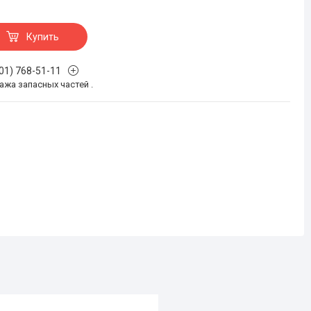
Купить
701) 768-51-11
жа запасных частей .