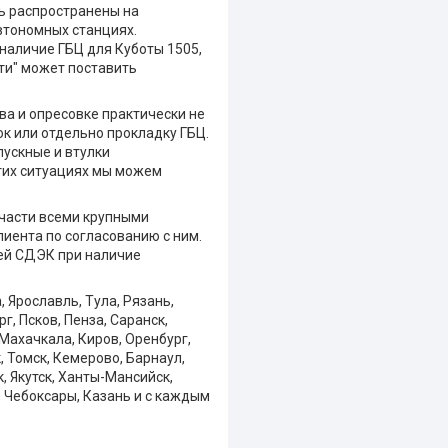
нь распространены на
втономных станциях.
 наличие ГБЦ для Куботы 1505,
сти" может поставить
ва и опресовке практически не
ок или отдельно прокладку ГБЦ.
пускные и втулки
этих ситуациях мы можем
пчасти всеми крупными
иента по согласованию с ним.
ией СДЭК при наличие
 Ярославль, Тула, Рязань,
г, Псков, Пенза, Саранск,
 Махачкала, Киров, Оренбург,
, Томск, Кемерово, Барнаул,
, Якутск, Ханты-Мансийск,
, Чебоксары, Казань и с каждым