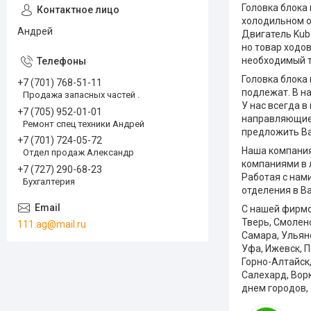
Головка блока
холодильном о
Андрей
Двигатель Kub
но товар ходов
необходимый т
Головка блока 
+7 (701) 768-51-11
подлежат. В на
Продажа запасных частей .
У нас всегда в
+7 (705) 952-01-01
направляющие 
Ремонт спец техники Андрей
предложить Ва
+7 (701) 724-05-72
Наша компания
Отдел продаж Александр
компаниями в 
+7 (727) 290-68-23
Работая с нам
Бухгалтерия
отделения в В
С нашей фирмой
Тверь, Смоленс
111.ag@mail.ru
Самара, Ульяно
Уфа, Ижевск, П
Горно-Алтайск,
Салехард, Вор
днем городов,