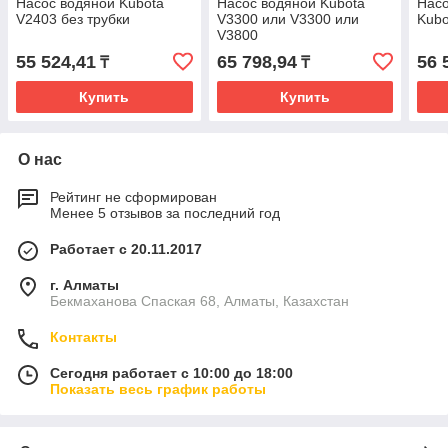
Насос водяной Kubota
Насос водяной Kubota
Насо
V2403 без трубки
V3300 или V3300 или
Kubo
V3800
55 524,41
65 798,94
56 
₸
₸
Купить
Купить
О нас
Рейтинг не сформирован
Менее 5 отзывов за последний год
Работает с 20.11.2017
г. Алматы
Бекмаханова Спаская 68, Алматы, Казахстан
Контакты
Сегодня работает с 10:00 до 18:00
Показать весь график работы