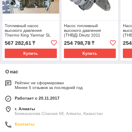
Топливный насос
Насос топливный
Насо
высокого давления
высокого давления
высо
Thermo King Yanmar SL
(ТНВД) Deutz 1011
(ТНВ
486
567 282,61
254 798,78
254
₸
₸
Купить
Купить
О нас
Рейтинг не сформирован
Менее 5 отзывов за последний год
Работает с 20.11.2017
г. Алматы
Бекмаханова Спаская 68, Алматы, Казахстан
Контакты