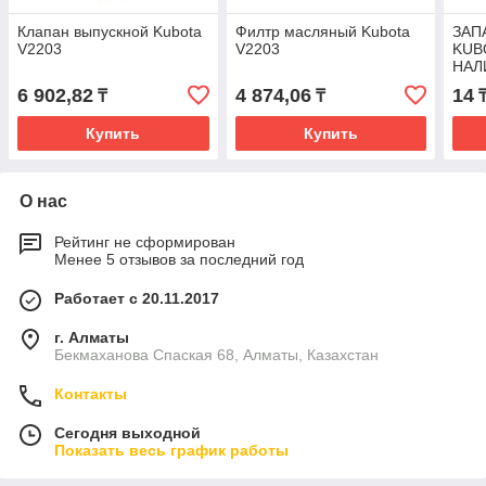
Клапан выпускной Kubota
Филтр масляный Kubota
ЗАП
V2203
V2203
KUB
НАЛ
6 902,82
4 874,06
14
₸
₸
Купить
Купить
О нас
Рейтинг не сформирован
Менее 5 отзывов за последний год
Работает с 20.11.2017
г. Алматы
Бекмаханова Спаская 68, Алматы, Казахстан
Контакты
Сегодня выходной
Показать весь график работы