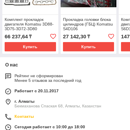
Комплект прокладок
Прокладка головки блока
Комп
двигателя Komatsu 3D88-
цилиндров (ГБЦ) Komatsu
двиг
3D75-3D72-3D80
S4D106
S6D
66 237,64
27 142,30
147
₸
₸
Купить
Купить
О нас
Рейтинг не сформирован
Менее 5 отзывов за последний год
Работает с 20.11.2017
г. Алматы
Бекмаханова Спаская 68, Алматы, Казахстан
Контакты
Сегодня работает с 10:00 до 18:00