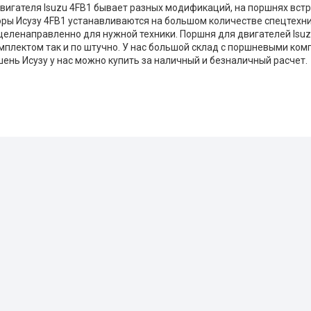
вигателя Isuzu 4FB1 бывает разных модификаций, на поршнях вст
оры Исузу 4FB1 устанавливаются на большом количестве спецтехни
целенаправленно для нужной техники. Поршня для двигателей Isuzu
плектом так и по штучно. У нас большой склад с поршневыми ко
шень Исузу у нас можно купить за наличный и безналичный расчет.