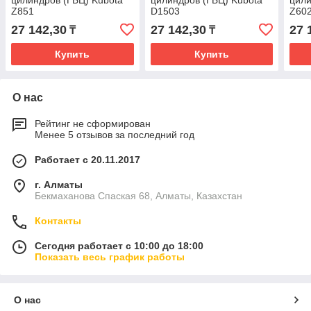
цилиндров (ГБЦ) Kubota
цилиндров (ГБЦ) Kubota
цили
Z851
D1503
Z60
27 142,30
27 142,30
27 
₸
₸
Купить
Купить
О нас
Рейтинг не сформирован
Менее 5 отзывов за последний год
Работает с 20.11.2017
г. Алматы
Бекмаханова Спаская 68, Алматы, Казахстан
Контакты
Сегодня работает с 10:00 до 18:00
Показать весь график работы
О нас