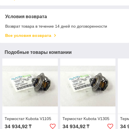
Условия возврата
Возврат товара в течение 14 дней по договоренности
Все условия возврата
Подобные товары компании
Термостат Kubota V1105
Термостат Kubota V1305
Терм
34 934,92
34 934,92
34 
₸
₸