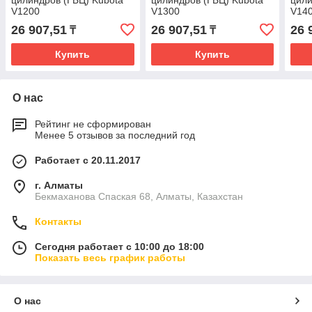
цилиндров (ГБЦ) Kubota
цилиндров (ГБЦ) Kubota
цили
V1200
V1300
V14
26 907,51
26 907,51
26 
₸
₸
Купить
Купить
О нас
Рейтинг не сформирован
Менее 5 отзывов за последний год
Работает с 20.11.2017
г. Алматы
Бекмаханова Спаская 68, Алматы, Казахстан
Контакты
Сегодня работает с 10:00 до 18:00
Показать весь график работы
О нас