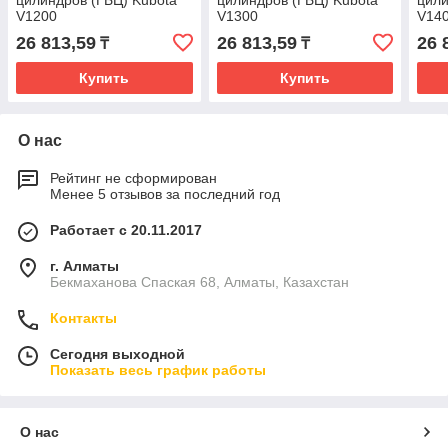
цилиндров (ГБЦ) Kubota
цилиндров (ГБЦ) Kubota
цили
V1200
V1300
V14
26 813,59
26 813,59
26 
₸
₸
Купить
Купить
О нас
Рейтинг не сформирован
Менее 5 отзывов за последний год
Работает с 20.11.2017
г. Алматы
Бекмаханова Спаская 68, Алматы, Казахстан
Контакты
Сегодня выходной
Показать весь график работы
О нас