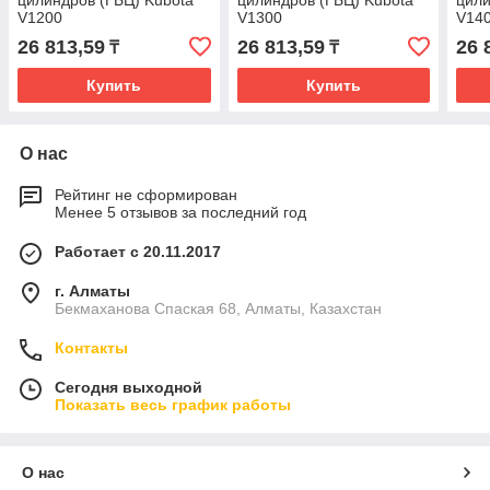
цилиндров (ГБЦ) Kubota
цилиндров (ГБЦ) Kubota
цили
V1200
V1300
V14
26 813,59
26 813,59
26 
₸
₸
Купить
Купить
О нас
Рейтинг не сформирован
Менее 5 отзывов за последний год
Работает с 20.11.2017
г. Алматы
Бекмаханова Спаская 68, Алматы, Казахстан
Контакты
Сегодня выходной
Показать весь график работы
О нас