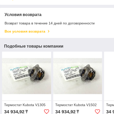
Условия возврата
Возврат товара в течение 14 дней по договоренности
Все условия возврата
Подобные товары компании
Термостат Kubota V1305
Термостат Kubota V1502
Терм
34 934,92
34 934,92
34 
₸
₸