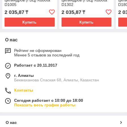
цилиндров (ГБЦ) Kubota
цилиндров (ГБЦ) Kubota
цили
D1005
D1302
D18
2 035,87
2 035,87
2 0
₸
₸
Купить
Купить
О нас
Рейтинг не сформирован
Менее 5 отзывов за последний год
Работает с 20.11.2017
г. Алматы
Бекмаханова Спаская 68, Алматы, Казахстан
Контакты
Сегодня работает с 10:00 до 18:00
Показать весь график работы
О нас