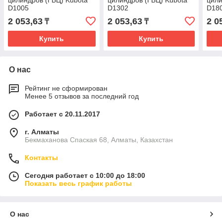
цилиндров (ГБЦ) Kubota
цилиндров (ГБЦ) Kubota
цили
D1005
D1302
D18
2 053,63
2 053,63
2 0
₸
₸
Купить
Купить
О нас
Рейтинг не сформирован
Менее 5 отзывов за последний год
Работает с 20.11.2017
г. Алматы
Бекмаханова Спаская 68, Алматы, Казахстан
Контакты
Сегодня работает с 10:00 до 18:00
Показать весь график работы
О нас