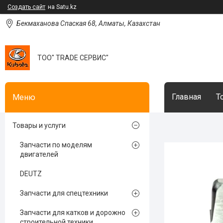
Создать сайт
на Satu.kz
Бекмаханова Спаская 68, Алматы, Казахстан
ТОО" TRADE СЕРВИС"
Главная
Т
Товары и услуги
Запчасти по моделям
двигателей
DEUTZ
Запчасти для спецтехники
Запчасти для катков и дорожно
строительной техники