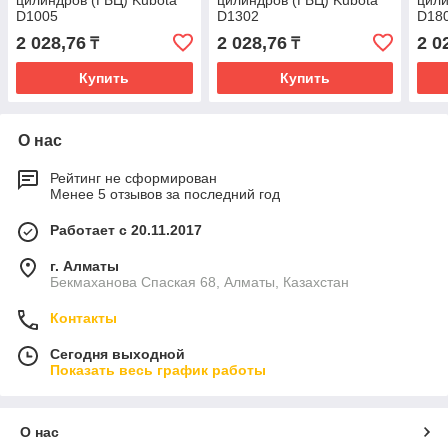
цилиндров (ГБЦ) Kubota
цилиндров (ГБЦ) Kubota
цили
D1005
D1302
D18
2 028,76
2 028,76
2 0
₸
₸
Купить
Купить
О нас
Рейтинг не сформирован
Менее 5 отзывов за последний год
Работает с 20.11.2017
г. Алматы
Бекмаханова Спаская 68, Алматы, Казахстан
Контакты
Сегодня выходной
Показать весь график работы
О нас