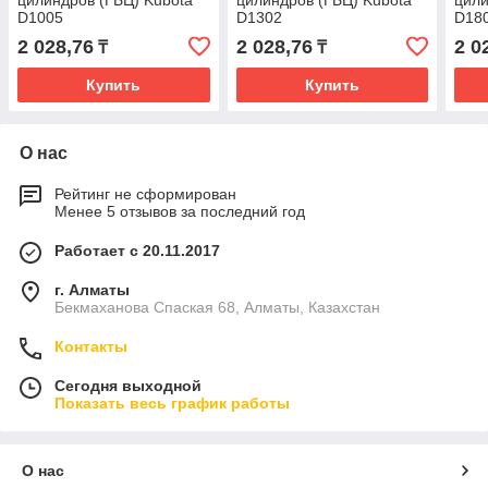
цилиндров (ГБЦ) Kubota
цилиндров (ГБЦ) Kubota
цили
D1005
D1302
D18
2 028,76
2 028,76
2 0
₸
₸
Купить
Купить
О нас
Рейтинг не сформирован
Менее 5 отзывов за последний год
Работает с 20.11.2017
г. Алматы
Бекмаханова Спаская 68, Алматы, Казахстан
Контакты
Сегодня выходной
Показать весь график работы
О нас