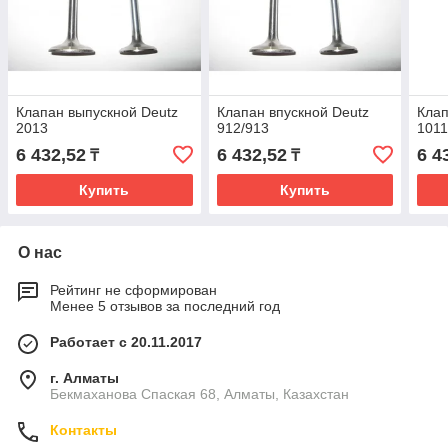
Клапан выпускной Deutz
Клапан впускной Deutz
Клап
2013
912/913
101
6 432,52
6 432,52
6 4
₸
₸
Купить
Купить
О нас
Рейтинг не сформирован
Менее 5 отзывов за последний год
Работает с 20.11.2017
г. Алматы
Бекмаханова Спаская 68, Алматы, Казахстан
Контакты