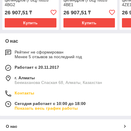
цилиндров (ГБЦ) Isuzu
цилиндров (ГБЦ) Isuzu
цили
4BG2
4BE1
4ZE
26 907,51
26 907,51
26 
₸
₸
Купить
Купить
О нас
Рейтинг не сформирован
Менее 5 отзывов за последний год
Работает с 20.11.2017
г. Алматы
Бекмаханова Спаская 68, Алматы, Казахстан
Контакты
Сегодня работает с 10:00 до 18:00
Показать весь график работы
О нас