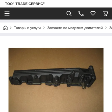
ТОО" TRADE СЕРВИС"
Товары и услуги
Запчасти по моделям двигателей
З