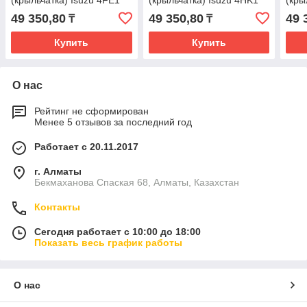
(крыльчатка) Isuzu 4FE1
(крыльчатка) Isuzu 4HK1
(кры
49 350,80
49 350,80
49 
₸
₸
Купить
Купить
О нас
Рейтинг не сформирован
Менее 5 отзывов за последний год
Работает с 20.11.2017
г. Алматы
Бекмаханова Спаская 68, Алматы, Казахстан
Контакты
Сегодня работает с 10:00 до 18:00
Показать весь график работы
О нас