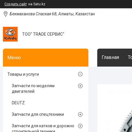
Создать сайт
на Satu.kz
Бекмаханова Спаская 68, Алматы, Казахстан
ТОО" TRADE СЕРВИС"
Главная
Т
Товары и услуги
Запчасти по моделям
двигателей
DEUTZ
Запчасти для спецтехники
Запчасти для катков и дорожно
строительной техники