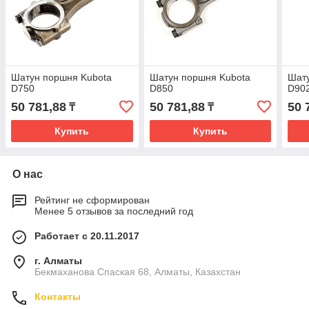
Шатун поршня Kubota
Шатун поршня Kubota
Шату
D750
D850
D90
50 781,88
50 781,88
50 
₸
₸
Купить
Купить
О нас
Рейтинг не сформирован
Менее 5 отзывов за последний год
Работает с 20.11.2017
г. Алматы
Бекмаханова Спаская 68, Алматы, Казахстан
Контакты