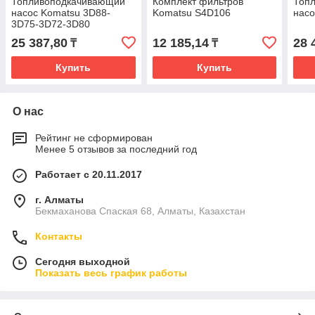
Топливоподкачивающий
Комплект фильтров
Топ
насос Komatsu 3D88-
Komatsu S4D106
насо
3D75-3D72-3D80
25 387,80
12 185,14
28 
₸
₸
Купить
Купить
О нас
Рейтинг не сформирован
Менее 5 отзывов за последний год
Работает с 20.11.2017
г. Алматы
Бекмаханова Спаская 68, Алматы, Казахстан
Контакты
Сегодня выходной
Показать весь график работы