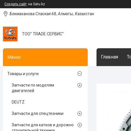
Создать сайт
на Satu.kz
Бекмаханова Спаская 68, Алматы, Казахстан
ТОО" TRADE СЕРВИС"
Главная
Т
Товары и услуги
Запчасти по моделям
двигателей
DEUTZ
Запчасти для спецтехники
Запчасти для катков и дорожно
строительной техники