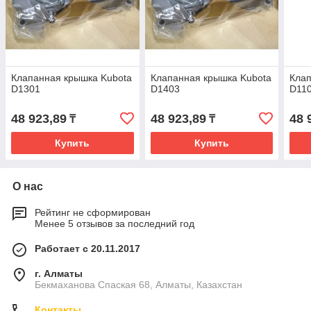
Клапанная крышка Kubota
Клапанная крышка Kubota
Клап
D1301
D1403
D11
48 923,89
48 923,89
48 
₸
₸
Купить
Купить
О нас
Рейтинг не сформирован
Менее 5 отзывов за последний год
Работает с 20.11.2017
г. Алматы
Бекмаханова Спаская 68, Алматы, Казахстан
Контакты