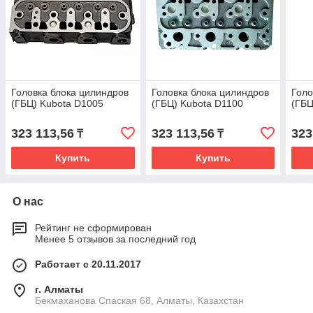
Головка блока цилиндров
Головка блока цилиндров
Голо
(ГБЦ) Kubota D1005
(ГБЦ) Kubota D1100
(ГБЦ
323 113,56
323 113,56
323
₸
₸
Купить
Купить
О нас
Рейтинг не сформирован
Менее 5 отзывов за последний год
Работает с 20.11.2017
г. Алматы
Бекмаханова Спаская 68, Алматы, Казахстан