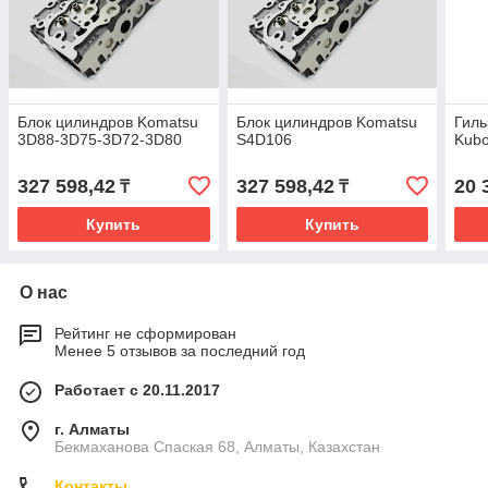
Блок цилиндров Komatsu
Блок цилиндров Komatsu
Гиль
3D88-3D75-3D72-3D80
S4D106
Kubo
327 598,42
327 598,42
20 
₸
₸
Купить
Купить
О нас
Рейтинг не сформирован
Менее 5 отзывов за последний год
Работает с 20.11.2017
г. Алматы
Бекмаханова Спаская 68, Алматы, Казахстан
Контакты