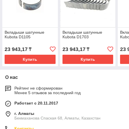
Вкладыши шатунные
Вкладыши шатунные
Вкл
Kubota D1105
Kubota D1703
Kubo
23 943,17
23 943,17
23 
₸
₸
Купить
Купить
О нас
Рейтинг не сформирован
Менее 5 отзывов за последний год
Работает с 20.11.2017
г. Алматы
Бекмаханова Спаская 68, Алматы, Казахстан
Контакты