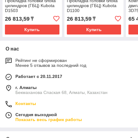
Прокладка головки блока
Прокладка головки блока
Комп
цилиндров (ГБЦ) Kubota
цилиндров (ГБЦ) Kubota
двиг
D1503
D1100
3D7
26 813,59
26 813,59
65 
₸
₸
Купить
Купить
О нас
Рейтинг не сформирован
Менее 5 отзывов за последний год
Работает с 20.11.2017
г. Алматы
Бекмаханова Спаская 68, Алматы, Казахстан
Контакты
Сегодня выходной
Показать весь график работы