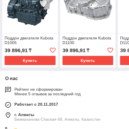
Поддон двигателя Kubota
Поддон двигателя Kubota
Подд
D1005
D1100
D11
39 896,91
39 896,91
39 
₸
₸
Купить
Купить
О нас
Рейтинг не сформирован
Менее 5 отзывов за последний год
Работает с 20.11.2017
г. Алматы
Бекмаханова Спаская 68, Алматы, Казахстан