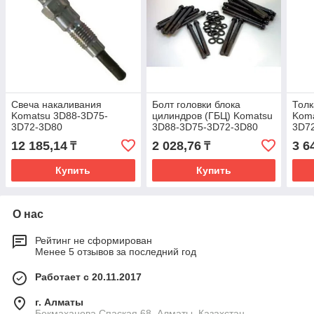
Свеча накаливания
Болт головки блока
Толк
Komatsu 3D88-3D75-
цилиндров (ГБЦ) Komatsu
Koma
3D72-3D80
3D88-3D75-3D72-3D80
3D7
12 185,14
2 028,76
3 6
₸
₸
Купить
Купить
О нас
Рейтинг не сформирован
Менее 5 отзывов за последний год
Работает с 20.11.2017
г. Алматы
Бекмаханова Спаская 68, Алматы, Казахстан