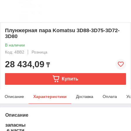
Плунжерная пара Komatsu 3D88-3D75-3D72-
3D80
В наличии
Код: 4BB2
Розница
28 434,09
₸
Купить
Описание
Характеристики
Доставка
Оплата
Ус
Описание
запасны
е части