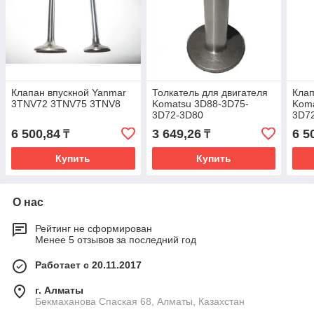
Клапан впускной Yanmar
Толкатель для двигателя
Клап
3TNV72 3TNV75 3TNV8
Komatsu 3D88-3D75-
Koma
3D72-3D80
3D7
6 500,84
3 649,26
6 5
₸
₸
Купить
Купить
О нас
Рейтинг не сформирован
Менее 5 отзывов за последний год
Работает с 20.11.2017
г. Алматы
Бекмаханова Спаская 68, Алматы, Казахстан