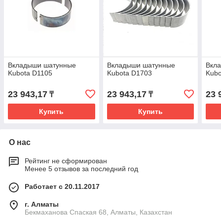
Вкладыши шатунные
Вкладыши шатунные
Вкл
Kubota D1105
Kubota D1703
Kubo
23 943,17
23 943,17
23 
₸
₸
Купить
Купить
О нас
Рейтинг не сформирован
Менее 5 отзывов за последний год
Работает с 20.11.2017
г. Алматы
Бекмаханова Спаская 68, Алматы, Казахстан