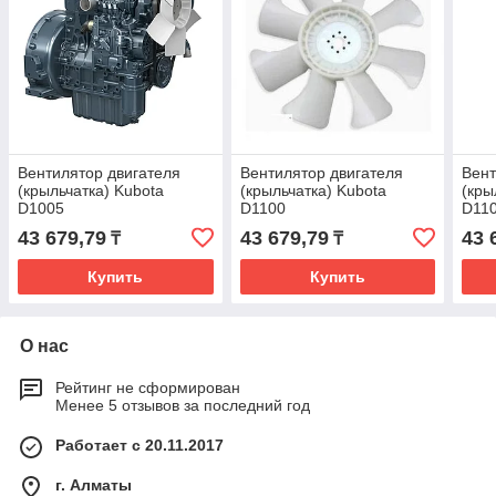
Вентилятор двигателя
Вентилятор двигателя
Вент
(крыльчатка) Kubota
(крыльчатка) Kubota
(кры
D1005
D1100
D11
43 679,79
43 679,79
43 
₸
₸
Купить
Купить
О нас
Рейтинг не сформирован
Менее 5 отзывов за последний год
Работает с 20.11.2017
г. Алматы