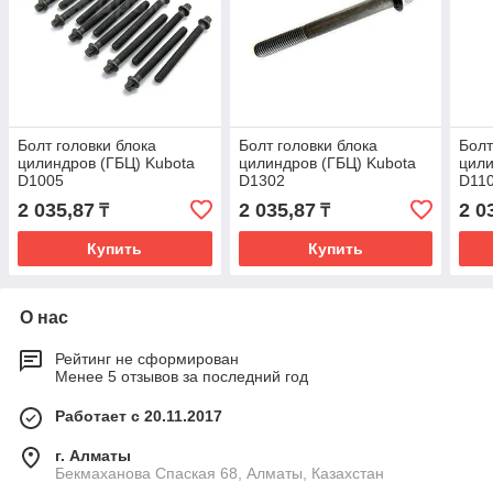
Болт головки блока
Болт головки блока
Болт
цилиндров (ГБЦ) Kubota
цилиндров (ГБЦ) Kubota
цили
D1005
D1302
D11
2 035,87
2 035,87
2 0
₸
₸
Купить
Купить
О нас
Рейтинг не сформирован
Менее 5 отзывов за последний год
Работает с 20.11.2017
г. Алматы
Бекмаханова Спаская 68, Алматы, Казахстан