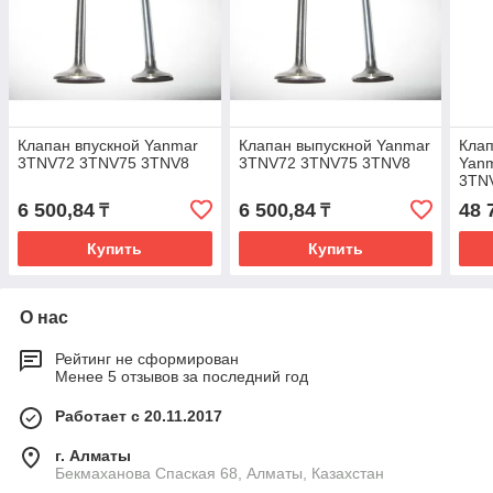
Клапан впускной Yanmar
Клапан выпускной Yanmar
Кла
3TNV72 3TNV75 3TNV8
3TNV72 3TNV75 3TNV8
Yan
3TN
6 500,84
6 500,84
48 
₸
₸
Купить
Купить
О нас
Рейтинг не сформирован
Менее 5 отзывов за последний год
Работает с 20.11.2017
г. Алматы
Бекмаханова Спаская 68, Алматы, Казахстан