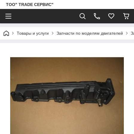
ТОО" TRADE СЕРВИС"
Товары и услуги
Запчасти по моделям двигателей
З