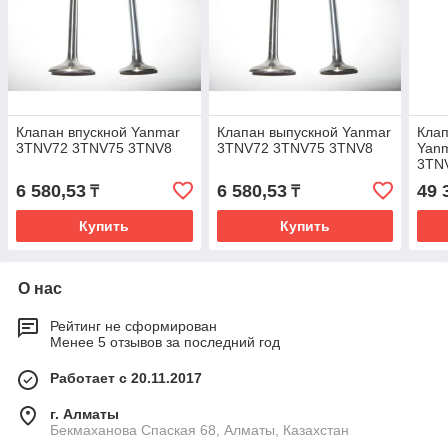
Клапан впускной Yanmar
Клапан выпускной Yanmar
Кла
3TNV72 3TNV75 3TNV8
3TNV72 3TNV75 3TNV8
Yan
3TN
6 580,53
6 580,53
49 
₸
₸
Купить
Купить
О нас
Рейтинг не сформирован
Менее 5 отзывов за последний год
Работает с 20.11.2017
г. Алматы
Бекмаханова Спаская 68, Алматы, Казахстан