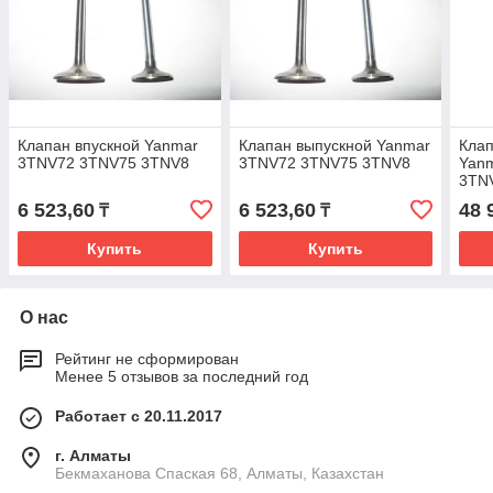
Клапан впускной Yanmar
Клапан выпускной Yanmar
Кла
3TNV72 3TNV75 3TNV8
3TNV72 3TNV75 3TNV8
Yan
3TN
6 523,60
6 523,60
48 
₸
₸
Купить
Купить
О нас
Рейтинг не сформирован
Менее 5 отзывов за последний год
Работает с 20.11.2017
г. Алматы
Бекмаханова Спаская 68, Алматы, Казахстан