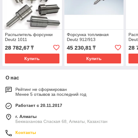
Распылитель форсунки
Форсунка топливная
Рас
Deutz 1011
Deutz 912/913
Deut
28 782,67
45 230,81
28 
₸
₸
Купить
Купить
О нас
Рейтинг не сформирован
Менее 5 отзывов за последний год
Работает с 20.11.2017
г. Алматы
Бекмаханова Спаская 68, Алматы, Казахстан
Контакты