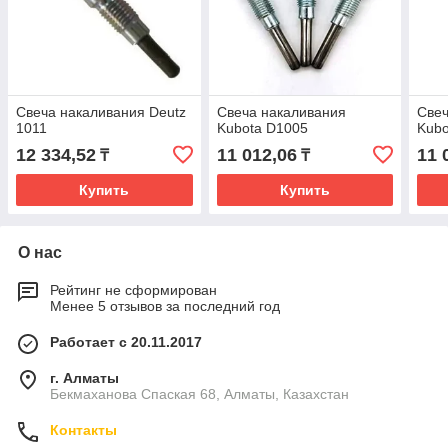
Свеча накаливания Deutz
Свеча накаливания
Свеч
1011
Kubota D1005
Kubo
12 334,52
11 012,06
11 
₸
₸
Купить
Купить
О нас
Рейтинг не сформирован
Менее 5 отзывов за последний год
Работает с 20.11.2017
г. Алматы
Бекмаханова Спаская 68, Алматы, Казахстан
Контакты