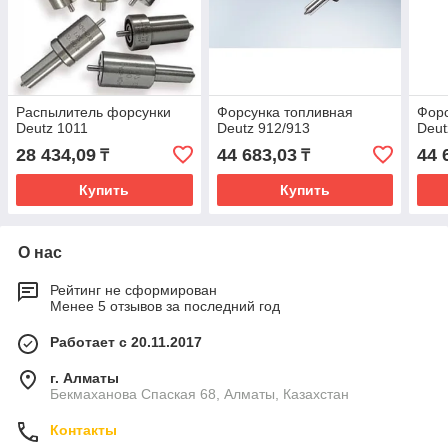
Распылитель форсунки
Форсунка топливная
Форс
Deutz 1011
Deutz 912/913
Deut
28 434,09
44 683,03
44 
₸
₸
Купить
Купить
О нас
Рейтинг не сформирован
Менее 5 отзывов за последний год
Работает с 20.11.2017
г. Алматы
Бекмаханова Спаская 68, Алматы, Казахстан
Контакты