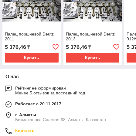
Палец поршневой Deutz
Палец поршневой Deutz
Пале
2011
2013
912/
5 376,46
5 376,46
5 3
₸
₸
Купить
Купить
О нас
Рейтинг не сформирован
Менее 5 отзывов за последний год
Работает с 20.11.2017
г. Алматы
Бекмаханова Спаская 68, Алматы, Казахстан
Контакты