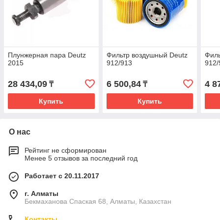
Плунжерная пара Deutz
Фильтр воздушный Deutz
Филь
2015
912/913
912/
28 434,09
6 500,84
4 8
₸
₸
Купить
Купить
О нас
Рейтинг не сформирован
Менее 5 отзывов за последний год
Работает с 20.11.2017
г. Алматы
Бекмаханова Спаская 68, Алматы, Казахстан
Контакты