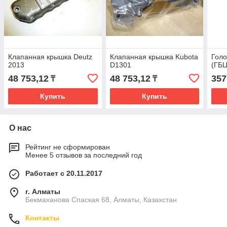
Клапанная крышка Deutz
Клапанная крышка Kubota
Голо
2013
D1301
(ГБЦ
48 753,12
48 753,12
357
₸
₸
Купить
Купить
О нас
Рейтинг не сформирован
Менее 5 отзывов за последний год
Работает с 20.11.2017
г. Алматы
Бекмаханова Спаская 68, Алматы, Казахстан
Контакты