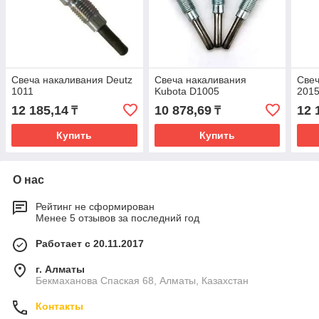
Свеча накаливания Deutz
Свеча накаливания
Свеч
1011
Kubota D1005
201
12 185,14
10 878,69
12 
₸
₸
Купить
Купить
О нас
Рейтинг не сформирован
Менее 5 отзывов за последний год
Работает с 20.11.2017
г. Алматы
Бекмаханова Спаская 68, Алматы, Казахстан
Контакты