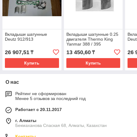
Вкладыши шатунные
Вкладыши шатунные 0.25
Вкл
Deutz 912/913
двигателя Thermo King
Deut
Yanmar 388 / 395
26 907,51
13 450,60
26 
₸
₸
Купить
Купить
О нас
Рейтинг не сформирован
Менее 5 отзывов за последний год
Работает с 20.11.2017
г. Алматы
Бекмаханова Спаская 68, Алматы, Казахстан
Контакты